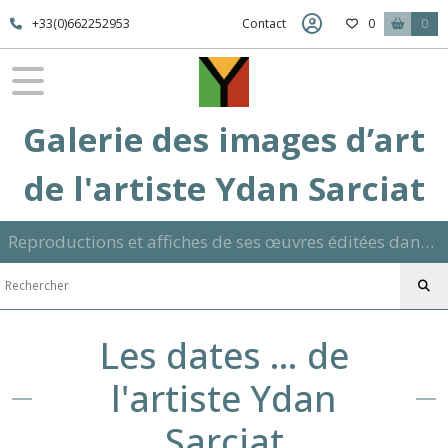
+33(0)662252953
Contact
0
0
Galerie des images d’art
de l'artiste Ydan Sarciat
Reproductions et affiches de ses œuvres éditées dans son atelier sur papier ou toile dans différents formats et signées manuscrite
Les dates … de
l'artiste Ydan
Sarciat