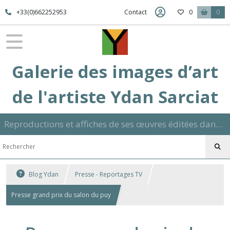
+33(0)662252953
Contact
0
0
Galerie des images d’art
de l'artiste Ydan Sarciat
Reproductions et affiches de ses œuvres éditées dans son atelier sur papier ou toile dans différents formats et signées manuscrite
Blog Ydan
Presse - Reportages TV
Presse grand prix du salon du puy