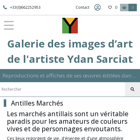
Fermer
+33(0)662252953
Contact
0
0
FILTRES
Tous
Galerie des images d’art
les
produits
de l'artiste Ydan Sarciat
Exotisme
Reproductions et affiches de ses œuvres éditées dans son atelier sur papier ou toile dans différents formats et signées manuscrite
Afrique
(27)
Antilles Marchés
Antilles
Marchés
Les marchés antillais sont un véritable
(21)
paradis pour les amateurs de couleurs
vives et de personnages envoutants.
Antilles
Pecheurs
Ces lieux regorgent de vie, d'énergie et d'une atmosphère