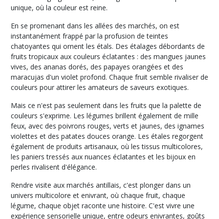
(28)
unique, où la couleur est reine.
En se promenant dans les allées des marchés, on est
Antilles
instantanément frappé par la profusion de teintes
Personnages
chatoyantes qui ornent les étals. Des étalages débordants de
(50)
fruits tropicaux aux couleurs éclatantes : des mangues jaunes
vives, des ananas dorés, des papayes orangées et des
maracujas d'un violet profond. Chaque fruit semble rivaliser de
Antilles
couleurs pour attirer les amateurs de saveurs exotiques.
Paysages
(35)
Mais ce n'est pas seulement dans les fruits que la palette de
couleurs s'exprime. Les légumes brillent également de mille
feux, avec des poivrons rouges, verts et jaunes, des ignames
Antilles
violettes et des patates douces orange. Les étales regorgent
Yoles
(13)
également de produits artisanaux, où les tissus multicolores,
les paniers tressés aux nuances éclatantes et les bijoux en
perles rivalisent d'élégance.
Antilles
Pitt
Rendre visite aux marchés antillais, c'est plonger dans un
et
univers multicolore et enivrant, où chaque fruit, chaque
traditions
légume, chaque objet raconte une histoire. C'est vivre une
(6)
expérience sensorielle unique, entre odeurs enivrantes, goûts