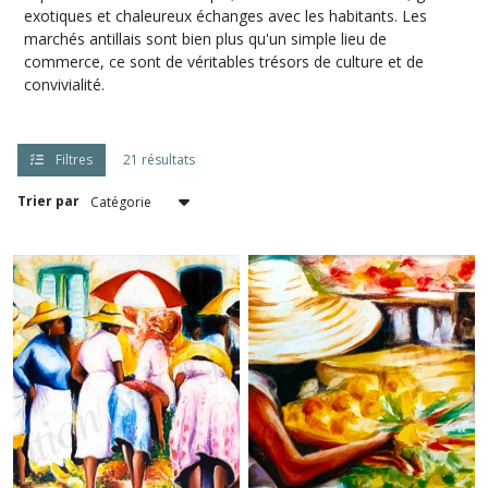
exotiques et chaleureux échanges avec les habitants. Les
marchés antillais sont bien plus qu'un simple lieu de
Antilles
commerce, ce sont de véritables trésors de culture et de
Cartes
convivialité.
(5)
Filtres
21 résultats
Afficher
les
Trier par
résultats