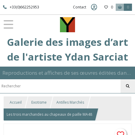
+33(0)662252953
Contact
0
0
Galerie des images d’art
de l'artiste Ydan Sarciat
Reproductions et affiches de ses œuvres éditées dans son atelier sur papier ou toile dans différents formats et signées manuscrite
Accueil
Exotisme
Antilles Marchés
Les trois marchandes au chapeaux de paille MA48