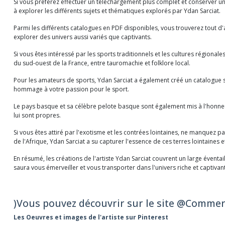
Si vous préférez effectuer un téléchargement plus complet et conserver un
à explorer les différents sujets et thématiques explorés par Ydan Sarciat.
Parmi les différents catalogues en PDF disponibles, vous trouverez tout d'
explorer des univers aussi variés que captivants.
Si vous êtes intéressé par les sports traditionnels et les cultures régiona
du sud-ouest de la France, entre tauromachie et folklore local.
Pour les amateurs de sports, Ydan Sarciat a également créé un catalogue sp
hommage à votre passion pour le sport.
Le pays basque et sa célèbre pelote basque sont également mis à l'honneur da
lui sont propres.
Si vous êtes attiré par l'exotisme et les contrées lointaines, ne manquez pa
de l'Afrique, Ydan Sarciat a su capturer l'essence de ces terres lointaines
En résumé, les créations de l'artiste Ydan Sarciat couvrent un large éventa
saura vous émerveiller et vous transporter dans l'univers riche et captivant
)Vous pouvez découvrir sur le site @Comme
Les Oeuvres et images de l'artiste sur Pinterest