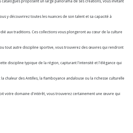
Ces catalogues proposent un large panorama de ses créations, vous invitant
ous y découvrirez toutes les nuances de son talent et sa capacité à
édié aux traditions. Ces collections vous plongeront au cœur de la culture
 ou tout autre discipline sportive, vous trouverez des œuvres qui rendront
te discipline typique de la région, capturant l'intensité et l'élégance qui
t la chaleur des Antilles, la flamboyance andalouse ou la richesse culturelle
e soit votre domaine d'intérêt, vous trouverez certainement une œuvre qui