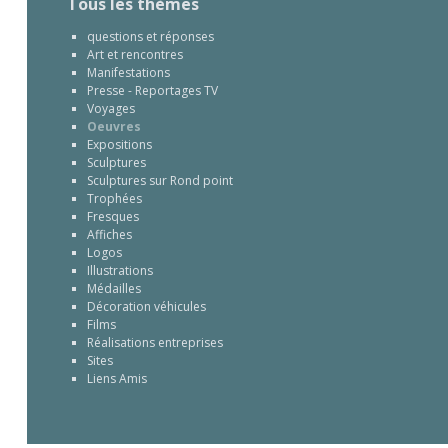
Tous les thèmes
questions et réponses
Art et rencontres
Manifestations
Presse - Reportages TV
Voyages
Oeuvres
Expositions
Sculptures
Sculptures sur Rond point
Trophées
Fresques
Affiches
Logos
Illustrations
Médailles
Décoration véhicules
Films
Réalisations entreprises
Sites
Liens Amis