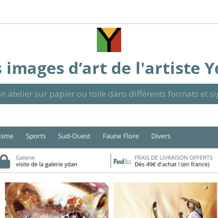
 images d’art de l'artiste 
n atelier sur papier ou toile dans différents formats et 