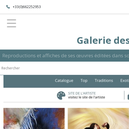
+33(0)662252953
Galerie des
Reproductions et affiches de ses œuvres éditées dans so