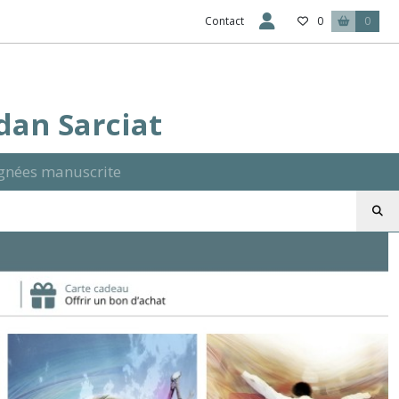
Contact
0
0
Ydan Sarciat
signées manuscrite