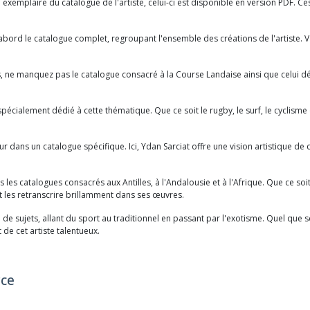
 exemplaire du catalogue de l'artiste, celui-ci est disponible en version PDF. 
abord le catalogue complet, regroupant l'ensemble des créations de l'artiste. V
les, ne manquez pas le catalogue consacré à la Course Landaise ainsi que celui d
écialement dédié à cette thématique. Que ce soit le rugby, le surf, le cyclisme
ns un catalogue spécifique. Ici, Ydan Sarciat offre une vision artistique de cet
s les catalogues consacrés aux Antilles, à l'Andalousie et à l'Afrique. Que ce soi
 et les retranscrire brillamment dans ses œuvres.
il de sujets, allant du sport au traditionnel en passant par l'exotisme. Quel qu
 de cet artiste talentueux.
rce