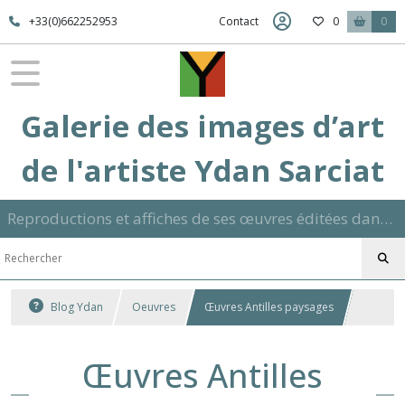
+33(0)662252953
Contact
0
0
Galerie des images d’art
de l'artiste Ydan Sarciat
Reproductions et affiches de ses œuvres éditées dans son atelier sur papier ou toile dans différents formats et signées manuscrite
Blog Ydan
Oeuvres
Œuvres Antilles paysages
Œuvres Antilles