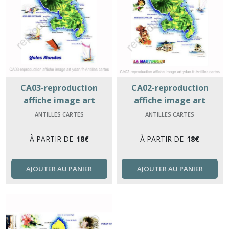
CA03-reproduction
CA02-reproduction
affiche image art
affiche image art
ydan.fr-Antilles cartes
ydan.fr-Antilles cartes
ANTILLES CARTES
ANTILLES CARTES
À PARTIR DE
18
€
À PARTIR DE
18
€
AJOUTER AU PANIER
AJOUTER AU PANIER