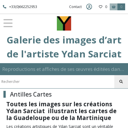
Fermer
+33(0)662252953
Contact
0
0
FILTRES
Tous
Galerie des images d’art
les
produits
de l'artiste Ydan Sarciat
Exotisme
Reproductions et affiches de ses œuvres éditées dans son atelier sur papier ou toile dans différents formats et signées manuscrite
Afrique
(27)
Antilles Cartes
Antilles
Marchés
Toutes les images sur les créations
(21)
Ydan Sarciat illustrant les cartes de
la Guadeloupe ou de la Martinique
Antilles
Pecheurs
Les créations artistiques de Ydan Sarciat sont un véritable