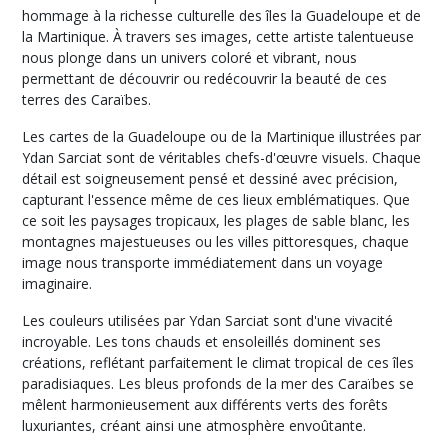
(28)
hommage à la richesse culturelle des îles la Guadeloupe et de
la Martinique. À travers ses images, cette artiste talentueuse
nous plonge dans un univers coloré et vibrant, nous
Antilles
permettant de découvrir ou redécouvrir la beauté de ces
Personnages
terres des Caraïbes.
(50)
Les cartes de la Guadeloupe ou de la Martinique illustrées par
Ydan Sarciat sont de véritables chefs-d'œuvre visuels. Chaque
Antilles
détail est soigneusement pensé et dessiné avec précision,
Paysages
capturant l'essence même de ces lieux emblématiques. Que
(35)
ce soit les paysages tropicaux, les plages de sable blanc, les
montagnes majestueuses ou les villes pittoresques, chaque
Antilles
image nous transporte immédiatement dans un voyage
Yoles
imaginaire.
(13)
Les couleurs utilisées par Ydan Sarciat sont d'une vivacité
incroyable. Les tons chauds et ensoleillés dominent ses
Antilles
créations, reflétant parfaitement le climat tropical de ces îles
Pitt
paradisiaques. Les bleus profonds de la mer des Caraïbes se
et
mêlent harmonieusement aux différents verts des forêts
traditions
luxuriantes, créant ainsi une atmosphère envoûtante.
(6)