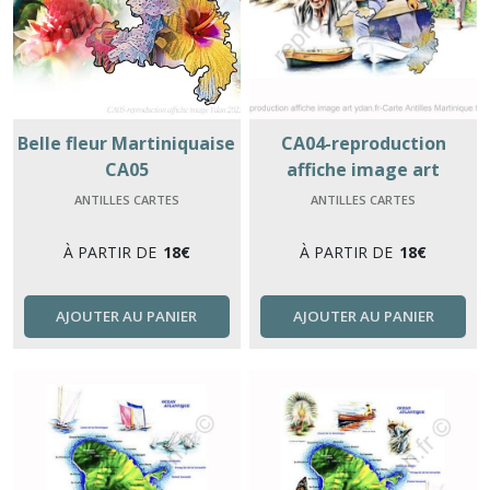
Belle fleur Martiniquaise
CA04-reproduction
CA05
affiche image art
ydan.fr-Carte Antilles
ANTILLES CARTES
ANTILLES CARTES
Martinique tradition.
À PARTIR DE
18
€
À PARTIR DE
18
€
AJOUTER AU PANIER
AJOUTER AU PANIER