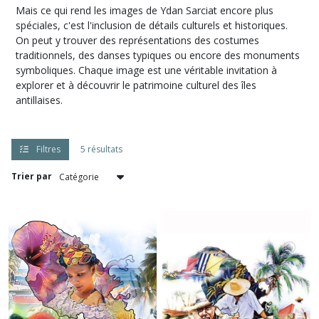
Mais ce qui rend les images de Ydan Sarciat encore plus
spéciales, c'est l'inclusion de détails culturels et historiques.
Antilles
On peut y trouver des représentations des costumes
Cartes
traditionnels, des danses typiques ou encore des monuments
(5)
symboliques. Chaque image est une véritable invitation à
explorer et à découvrir le patrimoine culturel des îles
antillaises.
Afficher
les
résultats
Filtres
5 résultats
Trier par