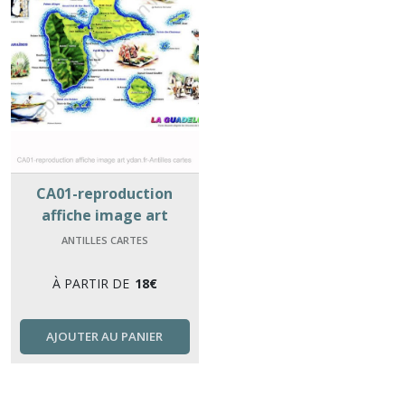
CA01-reproduction
affiche image art
ydan.fr-Antilles cartes
ANTILLES CARTES
À PARTIR DE
18
€
AJOUTER AU PANIER