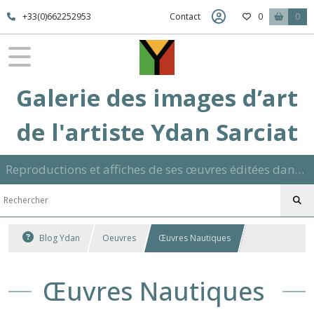
+33(0)662252953
Contact
0
0
Galerie des images d’art
de l'artiste Ydan Sarciat
Reproductions et affiches de ses œuvres éditées dans son atelier sur papier ou toile dans différents formats et signées manuscrite
Blog Ydan
Oeuvres
Œuvres Nautiques
Œuvres Nautiques