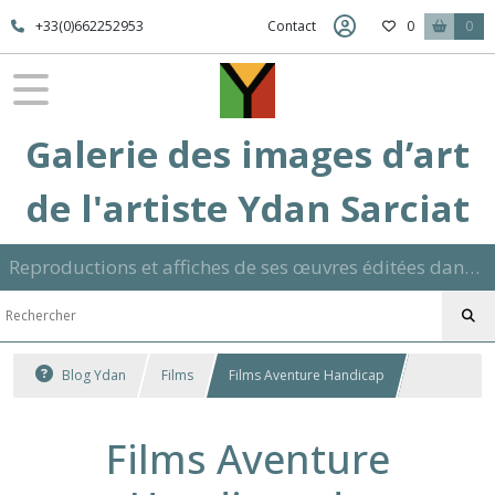
+33(0)662252953
Contact
0
0
Galerie des images d’art
de l'artiste Ydan Sarciat
Reproductions et affiches de ses œuvres éditées dans son atelier sur papier ou toile dans différents formats et signées manuscrite
Blog Ydan
Films
Films Aventure Handicap
Films Aventure