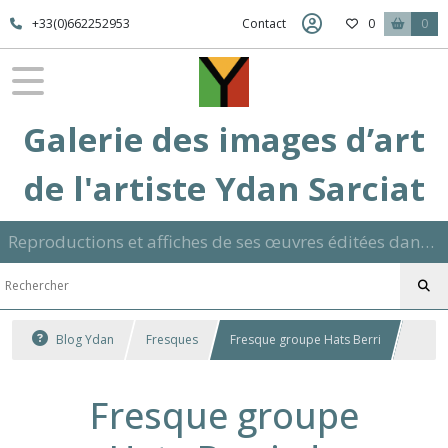
+33(0)662252953
Contact
0
0
Galerie des images d’art
de l'artiste Ydan Sarciat
Reproductions et affiches de ses œuvres éditées dans son atelier sur papier ou toile dans différents formats et signées manuscrite
Blog Ydan
Fresques
Fresque groupe Hats Berri
Fresque groupe