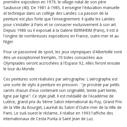
première exposition en 1979, le village natal de son père
Saubusse (40). De 1981 à 1985, il enseigne l'éducation manuelle
et technique dans un collège des Landes. La passion de la
peinture est plus forte que l'enseignement. Il quitte les Landes
pour s'installer à Paris et se consacrer exclusivement à son art.
Depuis 1986 ou il exposait à la Galerie BERNHEIM (Paris), il est à
l'origine de nombreuses expositions en France, outre-mer et au
Niger.
Pour ce passionné de sport, les jeux olympiques d'Albertville vont
être un exceptionnel tremplin, 70 toiles consacrées aux
Olympiades seront accrochées à l'Espace 92, elles feront ensuite
le tour du Monde.
Ces peintures sont réalisées par aérographie. L'aérographe est
une sorte de stylo à peinture en pression : "je procède par petits
carrés chacun d'eux contenant son originalité, teinte part teinte,
ligne par ligne". Ce style plaît. Il est médaillé de l'Académie de
Lutèce, grand prix du 9ème Salon international du Puy, Grand Prix
de la Ville du Bourget, Lauréat du Salon d'Outre-mer de la Ville de
Paris. Le sud-ouest le réclame, il réalise en 1993 l'affiche des
internationaux de Cesta Punta à Saint Jean de Luz.