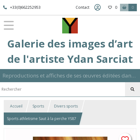
+33(0)662252953
Contact
0
0
Galerie des images d’art
de l'artiste Ydan Sarciat
Reproductions et affiches de ses œuvres éditées dans son atelier sur papier ou toile dans différents formats et signées manuscrite
Accueil
Sports
Divers sports
Sports athletisme Saut à la perche YS87