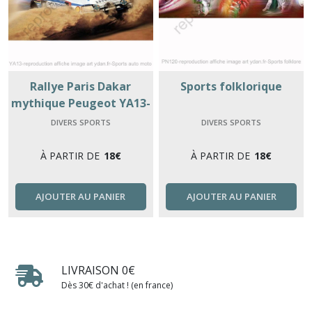
Rallye Paris Dakar
Sports folklorique
mythique Peugeot YA13-
reproduction affiche
DIVERS SPORTS
DIVERS SPORTS
image art ydan.fr
À PARTIR DE
18
€
À PARTIR DE
18
€
AJOUTER AU PANIER
AJOUTER AU PANIER
LIVRAISON 0€
Dès 30€ d'achat ! (en france)