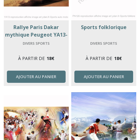
Rallye Paris Dakar
Sports folklorique
mythique Peugeot YA13-
reproduction affiche
DIVERS SPORTS
DIVERS SPORTS
image art ydan.fr
À PARTIR DE
18
€
À PARTIR DE
18
€
AJOUTER AU PANIER
AJOUTER AU PANIER