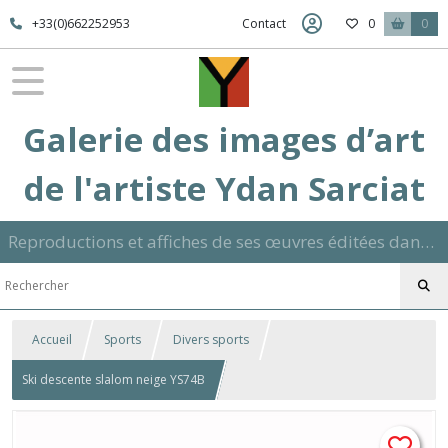
+33(0)662252953
Contact
0
0
Galerie des images d’art
de l'artiste Ydan Sarciat
Reproductions et affiches de ses œuvres éditées dans son atelier sur papier ou toile dans différents formats et signées manuscrite
Accueil
Sports
Divers sports
Ski descente slalom neige YS74B