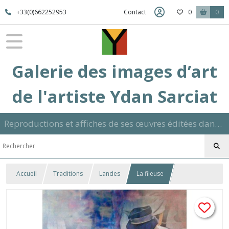
+33(0)662252953
Contact
0
0
Galerie des images d’art
de l'artiste Ydan Sarciat
Reproductions et affiches de ses œuvres éditées dans son atelier sur papier ou toile dans différents formats et signées manuscrite
Accueil
Traditions
Landes
La fileuse