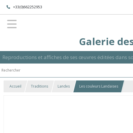
+33(0)662252953
Galerie des
Reproductions et affiches de ses œuvres éditées dans so
Accueil
Traditions
Landes
Les couleurs Landaises