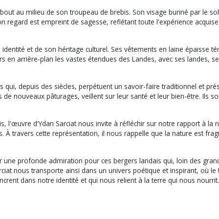
t au milieu de son troupeau de brebis. Son visage buriné par le soleil
gard est empreint de sagesse, reflétant toute l'expérience acquise au
identité et de son héritage culturel. Ses vêtements en laine épaisse t
eurs en arrière-plan les vastes étendues des Landes, avec ses landes, s
 qui, depuis des siècles, perpétuent un savoir-faire traditionnel et p
de nouveaux pâturages, veillent sur leur santé et leur bien-être. Ils so
, l'œuvre d'Ydan Sarciat nous invite à réfléchir sur notre rapport à la n
. À travers cette représentation, il nous rappelle que la nature est frag
 une profonde admiration pour ces bergers landais qui, loin des grand
iat nous transporte ainsi dans un univers poétique et inspirant, où le 
crent dans notre identité et qui nous relient à la terre qui nous nourrit.