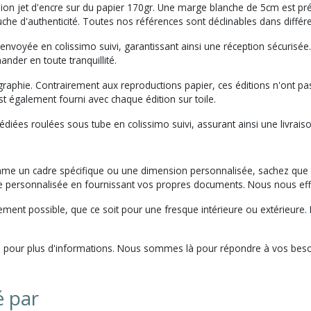
sion jet d'encre sur du papier 170gr. Une marge blanche de 5cm est pr
ouche d'authenticité. Toutes nos références sont déclinables dans diffé
 envoyée en colissimo suivi, garantissant ainsi une réception sécuris
der en toute tranquillité.
raphie. Contrairement aux reproductions papier, ces éditions n'ont pas
é est également fourni avec chaque édition sur toile.
diées roulées sous tube en colissimo suivi, assurant ainsi une livrais
mme un cadre spécifique ou une dimension personnalisée, sachez que
e personnalisée en fournissant vos propres documents. Nous nous ef
ement possible, que ce soit pour une fresque intérieure ou extérieure
pour plus d'informations. Nous sommes là pour répondre à vos besoins 
é par