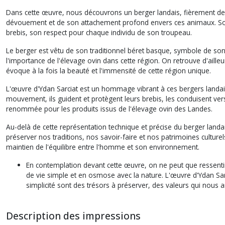
Dans cette œuvre, nous découvrons un berger landais, fièrement debou
dévouement et de son attachement profond envers ces animaux. Son re
brebis, son respect pour chaque individu de son troupeau.
Le berger est vêtu de son traditionnel béret basque, symbole de son 
l'importance de l'élevage ovin dans cette région. On retrouve d'aill
évoque à la fois la beauté et l'immensité de cette région unique.
L'œuvre d'Ydan Sarciat est un hommage vibrant à ces bergers landais
mouvement, ils guident et protègent leurs brebis, les conduisent vers 
renommée pour les produits issus de l'élevage ovin des Landes.
Au-delà de cette représentation technique et précise du berger landais
préserver nos traditions, nos savoir-faire et nos patrimoines culturels
maintien de l'équilibre entre l'homme et son environnement.
En contemplation devant cette œuvre, on ne peut que ressentir
de vie simple et en osmose avec la nature. L'œuvre d'Ydan Sarc
simplicité sont des trésors à préserver, des valeurs qui nous an
Description des impressions