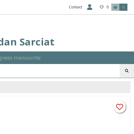
Contact
0
0
Ydan Sarciat
signées manuscrite