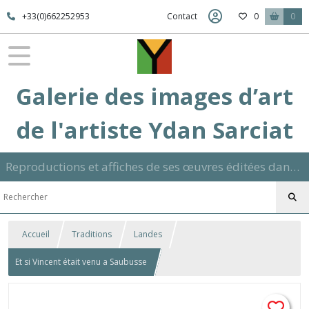
+33(0)662252953
Contact
0
0
Galerie des images d’art
de l'artiste Ydan Sarciat
Reproductions et affiches de ses œuvres éditées dans son atelier sur papier ou toile dans différents formats et signées manuscrite
Accueil
Traditions
Landes
Et si Vincent était venu a Saubusse