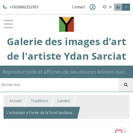
+33(0)662252953
Contact
0
0
Galerie des images d’art
de l'artiste Ydan Sarciat
Reproductions et affiches de ses œuvres éditées dans son atelier sur papier ou toile dans différents formats et signées manuscrite
Accueil
Traditions
Landes
L'echassier a l'orée de la foret landaise .