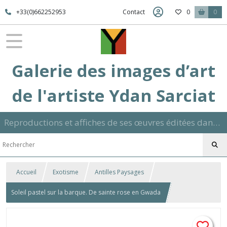
+33(0)662252953
Contact
0
0
Galerie des images d’art
de l'artiste Ydan Sarciat
Reproductions et affiches de ses œuvres éditées dans son atelier sur papier ou toile dans différents formats et signées manuscrite
Accueil
Exotisme
Antilles Paysages
Soleil pastel sur la barque. De sainte rose en Gwada