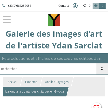
+33(0)662252953
Contact
0
0
Galerie des images d’art
de l'artiste Ydan Sarciat
Reproductions et affiches de ses œuvres éditées dans son atelier sur papier ou toile dans différents formats et signées manuscrite
Accueil
Exotisme
Antilles Paysages
barque a la pointe des châteaux en Gwada