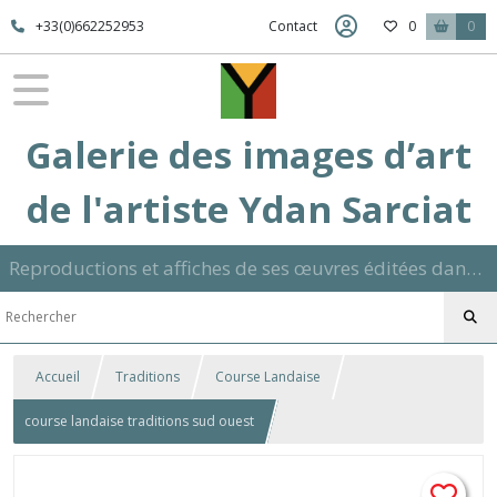
+33(0)662252953
Contact
0
0
Galerie des images d’art
de l'artiste Ydan Sarciat
Reproductions et affiches de ses œuvres éditées dans son atelier sur papier ou toile dans différents formats et signées manuscrite
Accueil
Traditions
Course Landaise
course landaise traditions sud ouest