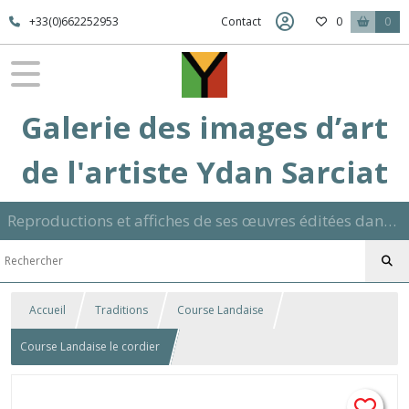
+33(0)662252953
Contact
0
0
Galerie des images d’art
de l'artiste Ydan Sarciat
Reproductions et affiches de ses œuvres éditées dans son atelier sur papier ou toile dans différents formats et signées manuscrite
Accueil
Traditions
Course Landaise
Course Landaise le cordier