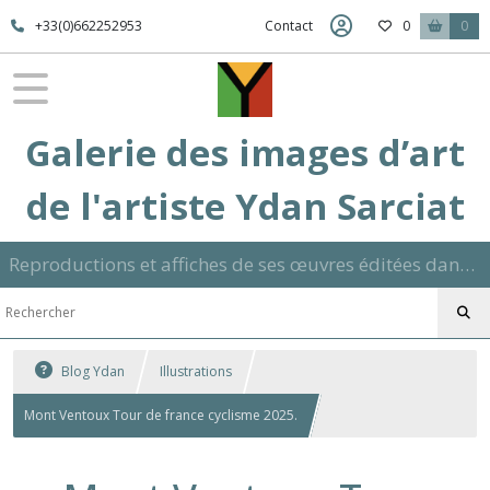
+33(0)662252953
Contact
0
0
Galerie des images d’art
de l'artiste Ydan Sarciat
Reproductions et affiches de ses œuvres éditées dans son atelier sur papier ou toile dans différents formats et signées manuscrite
Blog Ydan
Illustrations
Mont Ventoux Tour de france cyclisme 2025.