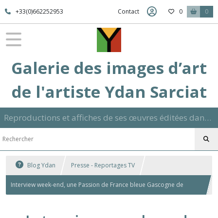
+33(0)662252953
Contact
0
0
Galerie des images d’art
de l'artiste Ydan Sarciat
Reproductions et affiches de ses œuvres éditées dans son atelier sur papier ou toile dans différents formats et signées manuscrite
Blog Ydan
Presse - Reportages TV
Interview week-end, une Passion de France bleue Gascogne de
nathalie Benoy