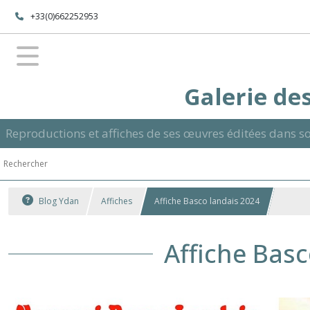
+33(0)662252953
Galerie des
Reproductions et affiches de ses œuvres éditées dans so
Blog Ydan
Affiches
Affiche Basco landais 2024
Affiche Basc