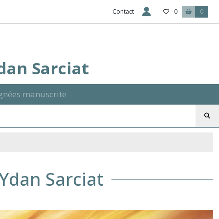
Contact
0
0
Ydan Sarciat
signées manuscrite
 Ydan Sarciat