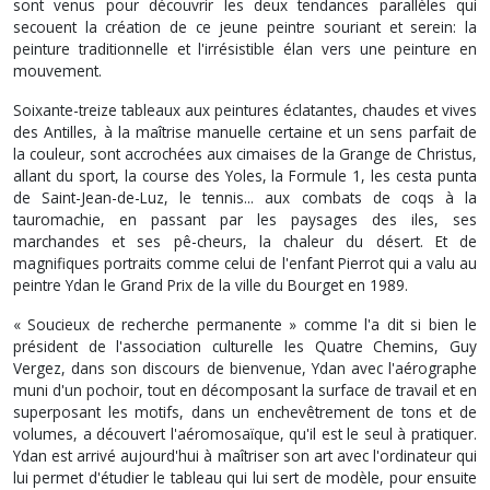
sont venus pour découvrir les deux tendances parallèles qui
secouent la création de ce jeune peintre souriant et serein: la
peinture traditionnelle et l'irrésistible élan vers une peinture en
mouvement.
Soixante-treize tableaux aux peintures éclatantes, chaudes et vives
des Antilles, à la maîtrise manuelle certaine et un sens parfait de
la couleur, sont accrochées aux cimaises de la Grange de Christus,
allant du sport, la course des Yoles, la Formule 1, les cesta punta
de Saint-Jean-de-Luz, le tennis... aux combats de coqs à la
tauromachie, en passant par les paysages des iles, ses
marchandes et ses pê-cheurs, la chaleur du désert. Et de
magnifiques portraits comme celui de l'enfant Pierrot qui a valu au
peintre Ydan le Grand Prix de la ville du Bourget en 1989.
« Soucieux de recherche permanente » comme l'a dit si bien le
président de l'association culturelle les Quatre Chemins, Guy
Vergez, dans son discours de bienvenue, Ydan avec l'aérographe
muni d'un pochoir, tout en décomposant la surface de travail et en
superposant les motifs, dans un enchevêtrement de tons et de
volumes, a découvert l'aéromosaïque, qu'il est le seul à pratiquer.
Ydan est arrivé aujourd'hui à maîtriser son art avec l'ordinateur qui
lui permet d'étudier le tableau qui lui sert de modèle, pour ensuite