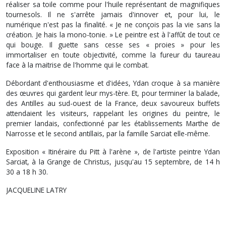
réaliser sa toile comme pour l'huile représentant de magnifiques
tournesols. Il ne s'arrête jamais d'innover et, pour lui, le
numérique n'est pas la finalité. « Je ne conçois pas la vie sans la
création. Je hais la mono-tonie. » Le peintre est à l'affût de tout ce
qui bouge. Il guette sans cesse ses « proies » pour les
immortaliser en toute objectivité, comme la fureur du taureau
face à la maitrise de l'homme qui le combat.
Débordant d'enthousiasme et d'idées, Ydan croque à sa manière
des œuvres qui gardent leur mys-tère. Et, pour terminer la balade,
des Antilles au sud-ouest de la France, deux savoureux buffets
attendaient les visiteurs, rappelant les origines du peintre, le
premier landais, confectionné par les établissements Marthe de
Narrosse et le second antillais, par la famille Sarciat elle-même.
Exposition « Itinéraire du Pitt à l'arène », de l'artiste peintre Ydan
Sarciat, à la Grange de Christus, jusqu'au 15 septembre, de 14 h
30 a 18 h 30.
JACQUELINE LATRY