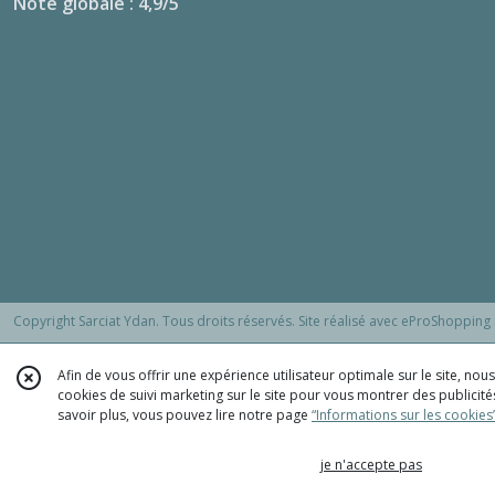
Note globale : 4,9/5
Copyright Sarciat Ydan. Tous droits réservés. Site réalisé avec
eProShopping
Afin de vous offrir une expérience utilisateur optimale sur le site, no
cookies de suivi marketing sur le site pour vous montrer des publicités
savoir plus, vous pouvez lire notre page
“Informations sur les cookies
je n'accepte pas