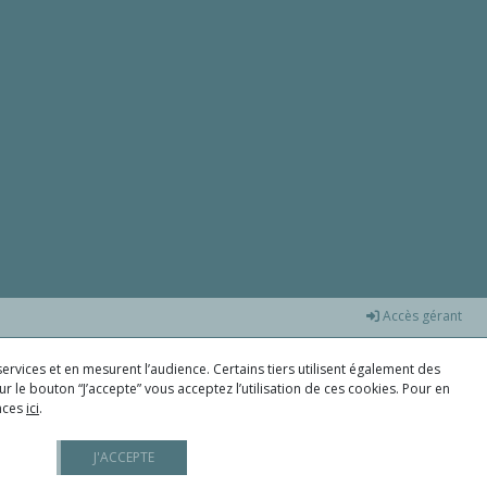
Accès gérant
ervices et en mesurent l’audience. Certains tiers utilisent également des
r le bouton “J’accepte” vous acceptez l’utilisation de ces cookies. Pour en
ences
ici
.
J'ACCEPTE