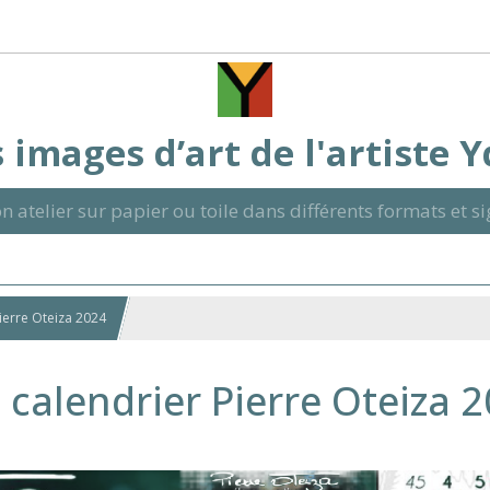
 images d’art de l'artiste 
n atelier sur papier ou toile dans différents formats et 
Pierre Oteiza 2024
 calendrier Pierre Oteiza 