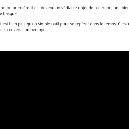
nction première. Il est devenu un véritable objet de collection, une pièc
ie basque.
at est bien plus qu'un simple outil pour se repérer dans le temps. C'est 
eiza envers son héritage.