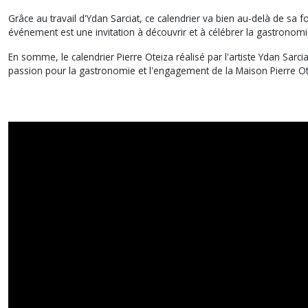
Grâce au travail d'Ydan Sarciat, ce calendrier va bien au-delà de sa fo
événement est une invitation à découvrir et à célébrer la gastronom
En somme, le calendrier Pierre Oteiza réalisé par l'artiste Ydan Sarci
passion pour la gastronomie et l'engagement de la Maison Pierre Ot