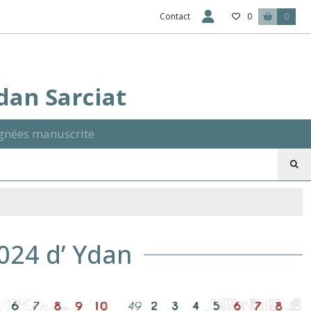
Contact
0
0
Ydan Sarciat
signées manuscrite
2024 d’ Ydan