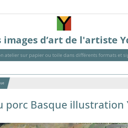
 images d’art de l'artiste 
n atelier sur papier ou toile dans différents formats et 
que
u porc Basque illustration