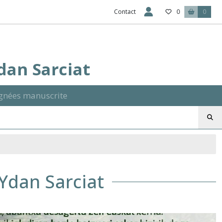
Contact
0
0
Ydan Sarciat
signées manuscrite
 Ydan Sarciat