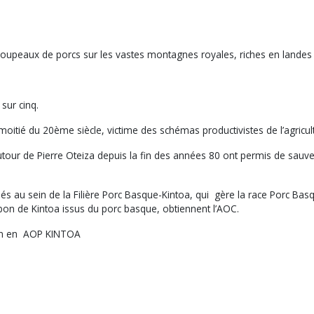
peaux de porcs sur les vastes montagnes royales, riches en landes e
 sur cinq.
oitié du 20ème siècle, victime des schémas productivistes de l’agricu
tour de Pierre Oteiza depuis la fin des années 80 ont permis de sauver
.
s au sein de la Filière Porc Basque-Kintoa, qui gère la race Porc Basq
bon de Kintoa issus du porc basque, obtiennent l’AOC.
tion en AOP KINTOA