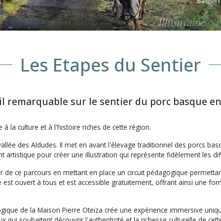
Les Etapes du Sentier
il remarquable sur le sentier du porc basque en
la culture et à l'histoire riches de cette région.
vallée des Aldudes. Il met en avant l'élevage traditionnel des porcs basq
ent artistique pour créer une illustration qui représente fidèlement les di
or de ce parcours en mettant en place un circuit pédagogique permettant
est ouvert à tous et est accessible gratuitement, offrant ainsi une for
ique de la Maison Pierre Oteiza crée une expérience immersive unique p
ui souhaitent découvrir l'authenticité et la richesse culturelle de cett