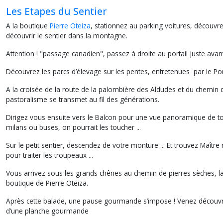
Les Etapes du Sentier
A la boutiqu
e
Pierre Oteiza
, stationnez au
parking voitures, découvre
découvrir le sentier dans la montagne.
Attention ! "passage canadien", passez à droite au portail juste avan
Découvrez les parcs d’élevage sur les pentes, entretenues par le P
A la croisée de la route de la palombière des Aldudes et du chemin
pastoralisme se transmet au fil des générations.
Dirigez vous ensuite vers le Balcon pour une vue panoramique de tout
milans ou buses, on pourrait les toucher ...
Sur le petit sentier, descendez de votre monture ... Et trouvez Maîtr
pour traiter les troupeaux ...
Vous arrivez sous les grands chênes au chemin de pierres sèches, la vo
boutique de Pierre Oteiza.
Après cette balade, une pause gourmande s’impose ! Venez découvrir
d’une planche gourmande