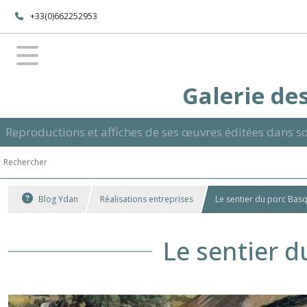
+33(0)662252953
Galerie des
Reproductions et affiches de ses œuvres éditées dans so
Blog Ydan
Réalisations entreprises
Le sentier du porc Bas
Le sentier d