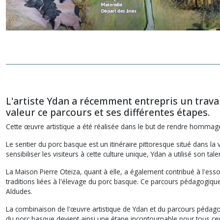
L'artiste Ydan a récemment entrepris un trava
valeur ce parcours et ses différentes étapes.
Cette œuvre artistique a été réalisée dans le but de rendre hommage à 
Le sentier du porc basque est un itinéraire pittoresque situé dans la 
sensibiliser les visiteurs à cette culture unique, Ydan a utilisé son tal
La Maison Pierre Oteiza, quant à elle, a également contribué à l'ess
traditions liées à l'élevage du porc basque. Ce parcours pédagogique 
Aldudes.
La combinaison de l'œuvre artistique de Ydan et du parcours pédagog
du porc basque devient ainsi une étape incontournable pour tous ceux q