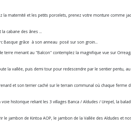
z la maternité et les petits porcelets, prenez votre monture comme jad
t la cabane des ânes ...
orc Basque grâce à son anneau posé sur son groin...
 de terre menant au "Balcon" contemplez la magnifique vue sur Orreag
e la vallée, puis demi tour pour redescendre par le sentier pentu, au 
e renard et son terrier caché sur le terrain communal où chaque ferme d
ie historique reliant les 3 villages Banca / Aldudes / Urepel, la balade
 le jambon de Kintoa AOP, le jambon de la Vallée des Aldudes et nos d