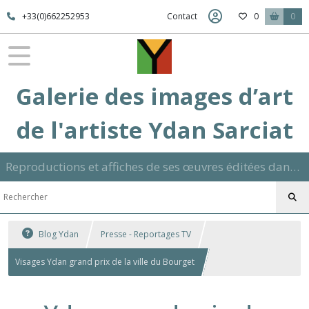
+33(0)662252953
Contact
0
0
Galerie des images d’art
de l'artiste Ydan Sarciat
Reproductions et affiches de ses œuvres éditées dans son atelier sur papier ou toile dans différents formats et signées manuscrite
Blog Ydan
Presse - Reportages TV
Visages Ydan grand prix de la ville du Bourget