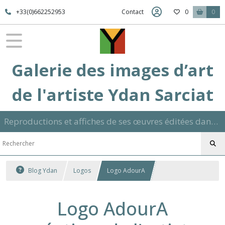
+33(0)662252953
Contact
0
0
Galerie des images d’art
de l'artiste Ydan Sarciat
Reproductions et affiches de ses œuvres éditées dans son atelier sur papier ou toile dans différents formats et signées manuscrite
Blog Ydan
Logos
Logo AdourA
Logo AdourA