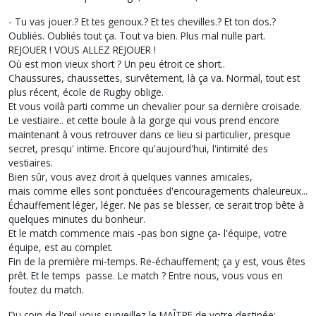
- Tu vas jouer.? Et tes genoux.? Et tes chevilles.? Et ton dos.?
Oubliés. Oubliés tout ça. Tout va bien. Plus mal nulle part.
REJOUER ! VOUS ALLEZ REJOUER !
Où est mon vieux short ? Un peu étroit ce short..
Chaussures, chaussettes, survêtement, là ça va. Normal, tout est
plus récent, école de Rugby oblige.
Et vous voilà parti comme un chevalier pour sa dernière croisade.
Le vestiaire.. et cette boule à la gorge qui vous prend encore
maintenant à vous retrouver dans ce lieu si particulier, presque
secret, presqu' intime. Encore qu'aujourd'hui, l'intimité des
vestiaires.
Bien sûr, vous avez droit à quelques vannes amicales,
mais comme elles sont ponctuées d'encouragements chaleureux...
Échauffement léger, léger. Ne pas se blesser, ce serait trop bête à
quelques minutes du bonheur.
Et le match commence mais -pas bon signe ça- l'équipe, votre
équipe, est au complet.
Fin de la première mi-temps. Re-échauffement; ça y est, vous êtes
prêt. Et le temps passe. Le match ? Entre nous, vous vous en
foutez du match.
Du coin de l'œil vous surveillez le MAÎTRE de votre destinée: