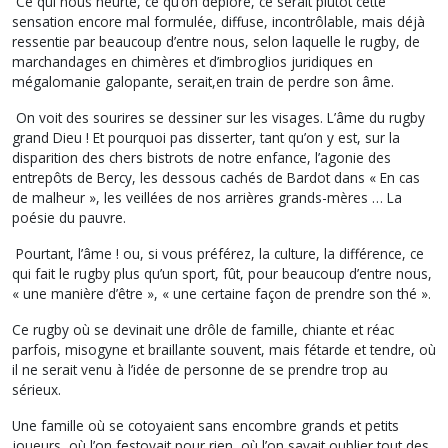
Ce qui nous heurte, ce qu’on déplore, ce serait plutôt cette
sensation encore mal formulée, diffuse, incontrôlable, mais déjà
ressentie par beaucoup d’entre nous, selon laquelle le rugby, de
marchandages en chimères et d’imbroglios juridiques en
mégalomanie galopante, serait,en train de perdre son âme.
On voit des sourires se dessiner sur les visages. L’âme du rugby
grand Dieu ! Et pourquoi pas disserter, tant qu’on y est, sur la
disparition des chers bistrots de notre enfance, l’agonie des
entrepôts de Bercy, les dessous cachés de Bardot dans « En cas
de malheur », les veillées de nos arrières grands-mères … La
poésie du pauvre.
Pourtant, l’âme ! ou, si vous préférez, la culture, la différence, ce
qui fait le rugby plus qu’un sport, fût, pour beaucoup d’entre nous,
« une manière d’être », « une certaine façon de prendre son thé ».
Ce rugby où se devinait une drôle de famille, chiante et réac
parfois, misogyne et braillante souvent, mais fétarde et tendre, où
il ne serait venu à l’idée de personne de se prendre trop au
sérieux.
Une famille où se cotoyaient sans encombre grands et petits
joueurs, où l’on festoyait pour rien, où l’on savait oublier tout des