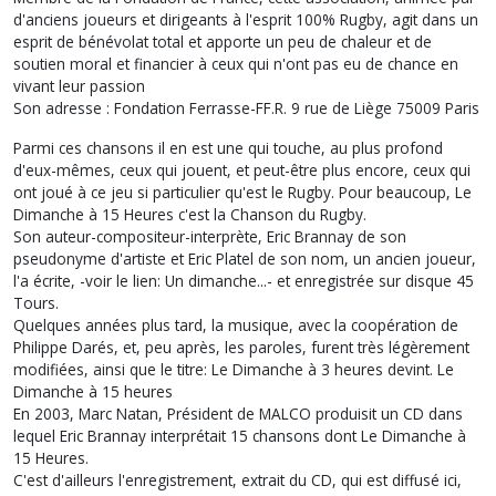
d'anciens joueurs et dirigeants à l'esprit 100% Rugby, agit dans un
esprit de bénévolat total et apporte un peu de chaleur et de
soutien moral et financier à ceux qui n'ont pas eu de chance en
vivant leur passion
Son adresse : Fondation Ferrasse-FF.R. 9 rue de Liège 75009 Paris
Parmi ces chansons il en est une qui touche, au plus profond
d'eux-mêmes, ceux qui jouent, et peut-être plus encore, ceux qui
ont joué à ce jeu si particulier qu'est le Rugby. Pour beaucoup, Le
Dimanche à 15 Heures c'est la Chanson du Rugby.
Son auteur-compositeur-interprète, Eric Brannay de son
pseudonyme d'artiste et Eric Platel de son nom, un ancien joueur,
l'a écrite, -voir le lien: Un dimanche...- et enregistrée sur disque 45
Tours.
Quelques années plus tard, la musique, avec la coopération de
Philippe Darés, et, peu après, les paroles, furent très légèrement
modifiées, ainsi que le titre: Le Dimanche à 3 heures devint. Le
Dimanche à 15 heures
En 2003, Marc Natan, Président de MALCO produisit un CD dans
lequel Eric Brannay interprétait 15 chansons dont Le Dimanche à
15 Heures.
C'est d'ailleurs l'enregistrement, extrait du CD, qui est diffusé ici,