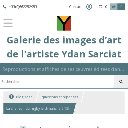
+33(0)662252953
Contact
0
0
Galerie des images d’art
de l'artiste Ydan Sarciat
Reproductions et affiches de ses œuvres éditées dans son atelier sur papier ou toile dans différents formats et signées manuscrite
Blog Ydan
questions et réponses
La chanson du rugby le dimanche à 15h