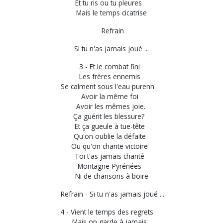
Et tu ris ou tu pleures
Mais le temps cicatrise
Refrain
Si tu n'as jamais joué ...
3 - Et le combat fini
Les frères ennemis
Se calment sous l'eau purenn
Avoir la même foi
Avoir les mêmes joie.
Ça guérit les blessure?
Et ça gueule à tue-tête
Qu'on oublie la défaite
Ou qu'on chante victoire
Toi t'as jamais chanté
Montagne-Pyrénées
Ni de chansons à boire
Refrain - Si tu n'as jamais joué ...
4 - Vient le temps des regrets
Mais on garde à jamais