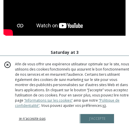
Saturday at 3
Le Dimanche à 15 heures. Paroles Eric
Afin de vous offrir une expérience utilisateur optimale sur le site, nous
Brannay.
utilisons des cookies fonctionnels qui assurent le bon fonctionnement
de nos services et en mesurent l’audience. Certains tiers utilisent
Adaptation en anglais : Ian Borthwick - Eric
également des cookies de suivi marketing sur le site pour vous
Brannay
montrer des publicités personnalisées sur d’autres sites Web et dans
leurs applications. En cliquant sur le bouton “J’accepte” vous acceptez
In a circle, for the chorus, arms gripping each other's shoulders
l’utilisation de ces cookies. Pour en savoir plus, vous pouvez lire notre
to form the greatest scrum of all -the scrum of friendship-
page
“Informations sur les cookies”
ainsi que notre
“Politique de
together they sing of rugby
confidentialité“
. Vous pouvez ajuster vos préférences
ici
.
Saturday afternoon.
je n'accepte pas
J'ACCEPTE
Rugby's old changing room
Sprigs rapping on concrete