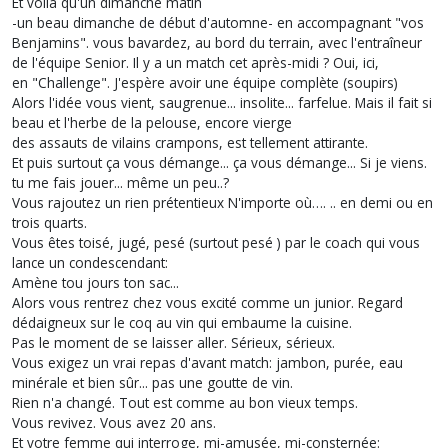
Et voilà qu'un dimanche matin
-un beau dimanche de début d'automne- en accompagnant "vos
Benjamins". vous bavardez, au bord du terrain, avec l'entraîneur
de l'équipe Senior. Il y a un match cet après-midi ? Oui, ici,
en "Challenge". J'espère avoir une équipe complète (soupirs)
Alors l'idée vous vient, saugrenue... insolite... farfelue. Mais il fait si
beau et l'herbe de la pelouse, encore vierge
des assauts de vilains crampons, est tellement attirante.
Et puis surtout ça vous démange... ça vous démange... Si je viens.
tu me fais jouer... même un peu..?
Vous rajoutez un rien prétentieux N'importe où…. .. en demi ou en
trois quarts.
Vous êtes toisé, jugé, pesé (surtout pesé ) par le coach qui vous
lance un condescendant:
Amène tou jours ton sac...
Alors vous rentrez chez vous excité comme un junior. Regard
dédaigneux sur le coq au vin qui embaume la cuisine.
Pas le moment de se laisser aller. Sérieux, sérieux.
Vous exigez un vrai repas d'avant match: jambon, purée, eau
minérale et bien sûr... pas une goutte de vin.
Rien n'a changé. Tout est comme au bon vieux temps.
Vous revivez. Vous avez 20 ans.
Et votre femme qui interroge, mi-amusée, mi-consternée: