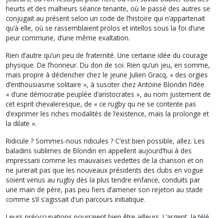
heurts et des malheurs séance tenante, où le passé des autres se
conjugait au présent selon un code de l’histoire qui n’appartenait
qu’à elle, où se rassemblaient prolos et intellos sous la foi d’une
peur commune, d’une même exaltation.
Rien d’autre qu’un peu de fraternité. Une certaine idée du courage
physique. De l’honneur. Du don de soi. Rien qu’un jeu, en somme,
mais propre à déclencher chez le jeune Julien Gracq, « des orgies
d’enthousiasme solitaire », à susciter chez Antoine Blondin l’idée
« d’une démocratie peuplée d’aristocrates », au nom justement de
cet esprit chevaleresque, de « ce rugby qu ne se contente pas
d’exprimer les riches modalités de l’existence, mais la prolonge et
la dilate ».
Ridicule ? Sommes-nous ridicules ? C’est bien possible, allez. Les
baladins sublimes de Blondin en appellent aujourd’hui à des
impressarii comme les mauvaises vedettes de la chanson et on
ne jurerait pas que les nouveaux présidents des clubs en vogue
soient venus au rugby dès la plus tendre enfance, conduits par
une main de père, pas peu fiers d’amener son rejeton au stade
comme s’il s’agissait d'un parcours initiatique.
Leurs préoccupations pourraient bien être ailleurs. L’argent, la télé,