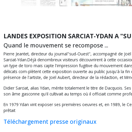
LANDES
EXPOSITION SARCIAT-YDAN A "S
Quand le mouvement se recompose ...
Pierre Jeantet, directeur du journal"sud-Ouest", accompagné de Joël A
Sarciat-Ydan.Déjà denombreux visiteurs découvrirent à cette occasion 
un type de toro mais capte l'impression fugitive du mouvement dans 
délicats com-plètent cette exposition ouverte au public jusqu'à la fin
présence de l'artiste, de Joël Aubert, directeur de la rédaction, et M
Didier Sarciat, alias Ydan, mérite totalement le titre de Dacquois. Se
son âme gasconne qu'il cultivait au temps où il officiait comme prof
En 1979 Ydan vint exposer ses premières oeuvres et, en 1989, le Centr
prêtait
Téléchargement presse originaux