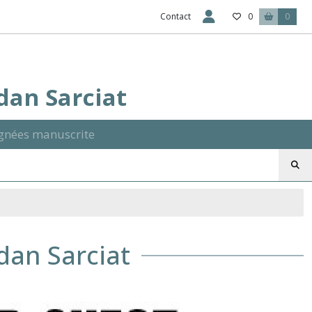
Contact
0
0
Ydan Sarciat
signées manuscrite
dan Sarciat