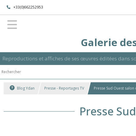
+33(0)662252953
Galerie des
Reproductions et affiches de ses œuvres éditées dans so
Blog Ydan
Presse - Reportages TV
Presse Sud Ouest salon 
Presse Sud