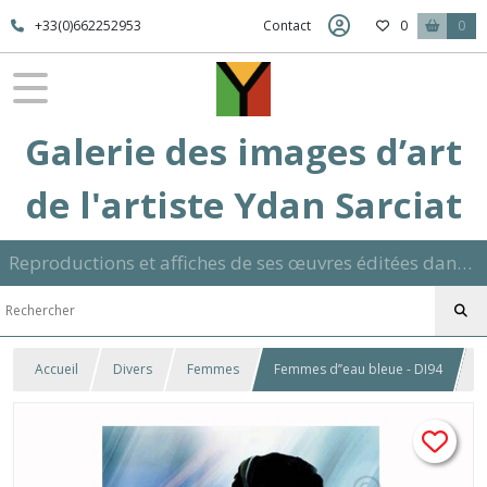
+33(0)662252953
Contact
0
0
Galerie des images d’art
de l'artiste Ydan Sarciat
Reproductions et affiches de ses œuvres éditées dans son atelier sur papier ou toile dans différents formats et signées manuscrite
Accueil
Divers
Femmes
Femmes d’’eau bleue - DI94