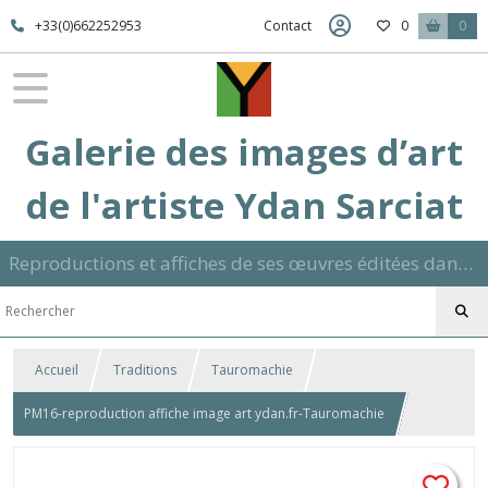
+33(0)662252953
Contact
0
0
Galerie des images d’art
de l'artiste Ydan Sarciat
Reproductions et affiches de ses œuvres éditées dans son atelier sur papier ou toile dans différents formats et signées manuscrite
Accueil
Traditions
Tauromachie
PM16-reproduction affiche image art ydan.fr-Tauromachie