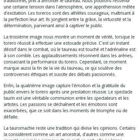
traditionnel, prêt à affronter le taureau. Nous pouvons ressentir
une certaine tension dans l'atmosphère, une appréhension mêlée
d'excitation. Les toreros sont des athlètes courageux, maîtrisant à
la perfection leur art. Ils jonglent entre la grâce, la virtuosité et la
détermination, parvenant ainsi à captiver le public.
La troisième image nous montre un moment de vérité, lorsque le
torero réussit à effectuer une estocade précise. C'est un instant
décisif dans le combat, où le taureau est touché et l'adrénaline est
à son comble. Les applaudissements résonnent dans les arènes,
consacrant la performance du torero. Cependant, ce moment
marque aussi la fin de la vie du taureau, ce qui soulève des
controverses éthiques et suscite des débats passionnés.
Enfin, la quatrième image capture l'émotion et la gratitude du
public envers le torero après une prestation réussie. Le spectacle
taurin est une véritable communion entre les spectateurs et les
artistes. Les passions se déchaînent et les émotions sont
exacerbées, que ce soit dans les moments de triomphe ou de
défaite.
La tauromachie reste une tradition qui divise les opinions. Certains
la considèrent comme un art ancestral, d'autres comme une