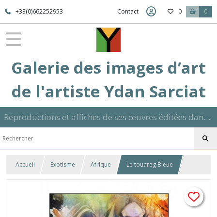
+33(0)662252953
Contact
0
0
Galerie des images d’art
de l'artiste Ydan Sarciat
Reproductions et affiches de ses œuvres éditées dans son atelier sur papier ou toile dans différents formats et signées manuscrite
Accueil
Exotisme
Afrique
Le touareg Bleue