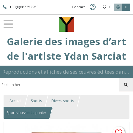
+33(0)662252953
Contact
0
0
Galerie des images d’art
de l'artiste Ydan Sarciat
Reproductions et affiches de ses œuvres éditées dans son atelier sur papier ou toile dans différents formats et signées manuscrite
Accueil
Sports
Divers sports
Sports basket Le panier