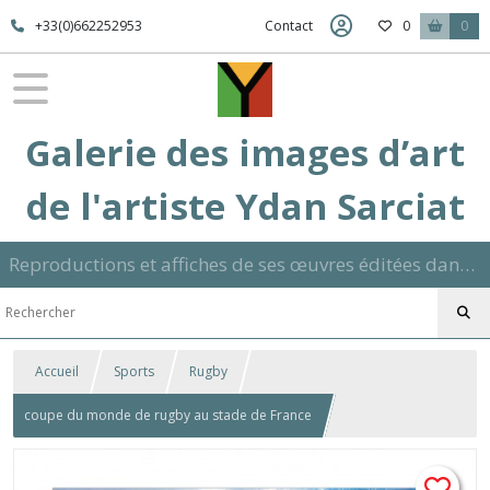
+33(0)662252953
Contact
0
0
Galerie des images d’art
de l'artiste Ydan Sarciat
Reproductions et affiches de ses œuvres éditées dans son atelier sur papier ou toile dans différents formats et signées manuscrite
Accueil
Sports
Rugby
coupe du monde de rugby au stade de France