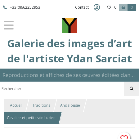
+33(0)662252953
Contact
0
0
Galerie des images d’art
de l'artiste Ydan Sarciat
Reproductions et affiches de ses œuvres éditées dans son atelier sur papier ou toile dans différents formats et signées manuscrite
Accueil
Traditions
Andalousie
Cavalier et petit train Luzien