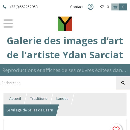
+33(0)662252953
Contact
0
0
Galerie des images d’art
de l'artiste Ydan Sarciat
Reproductions et affiches de ses œuvres éditées dans son atelier sur papier ou toile dans différents formats et signées manuscrite
Accueil
Traditions
Landes
Le Village de Salies de Bearn