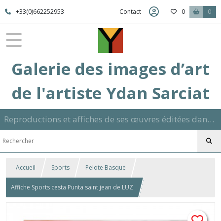
+33(0)662252953
Contact
0
0
Galerie des images d’art
de l'artiste Ydan Sarciat
Reproductions et affiches de ses œuvres éditées dans son atelier sur papier ou toile dans différents formats et signées manuscrite
Accueil
Sports
Pelote Basque
Affiche Sports cesta Punta saint jean de LUZ