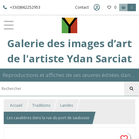
+33(0)662252953
Contact
0
0
Galerie des images d’art
de l'artiste Ydan Sarciat
Reproductions et affiches de ses œuvres éditées dans son atelier sur papier ou toile dans différents formats et signées manuscrite
Accueil
Traditions
Landes
Les cavalières dans la rue du port de saubusse