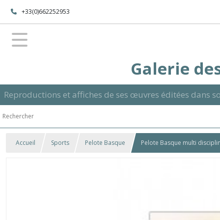
+33(0)662252953
Galerie des
Reproductions et affiches de ses œuvres éditées dans so
Accueil
Sports
Pelote Basque
Pelote Basque multi discipli