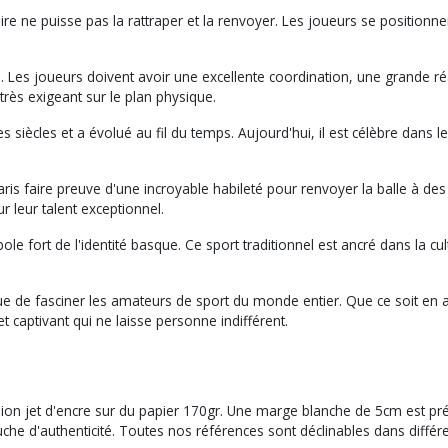
re ne puisse pas la rattraper et la renvoyer. Les joueurs se positionnen
que. Les joueurs doivent avoir une excellente coordination, une grande r
ès exigeant sur le plan physique.
 siècles et a évolué au fil du temps. Aujourd'hui, il est célèbre dans
aris faire preuve d'une incroyable habileté pour renvoyer la balle à des 
r leur talent exceptionnel.
e fort de l'identité basque. Ce sport traditionnel est ancré dans la c
tinue de fasciner les amateurs de sport du monde entier. Que ce soit e
t captivant qui ne laisse personne indifférent.
sion jet d'encre sur du papier 170gr. Une marge blanche de 5cm est pr
ouche d'authenticité. Toutes nos références sont déclinables dans diffé