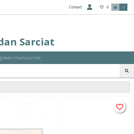
Contact
0
0
Ydan Sarciat
signées manuscrite