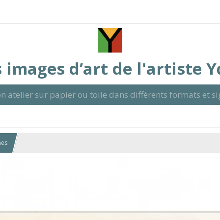
 images d’art de l'artiste 
n atelier sur papier ou toile dans différents formats et 
nes