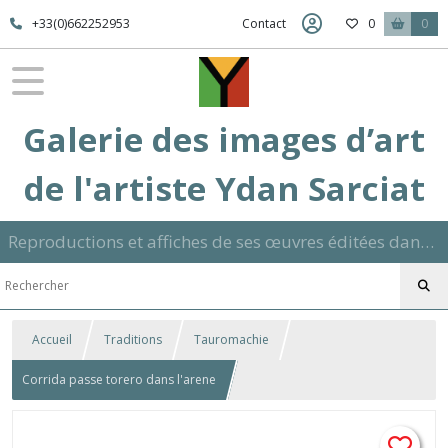
+33(0)662252953
Contact
0
0
Galerie des images d’art
de l'artiste Ydan Sarciat
Reproductions et affiches de ses œuvres éditées dans son atelier sur papier ou toile dans différents formats et signées manuscrite
Accueil
Traditions
Tauromachie
Corrida passe torero dans l'arene